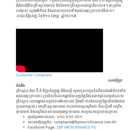
ព្រះរាជាណាចក្រកម្ពុជា។ ដូចនេះយើងខ្ញុំសូមប្រកាសថា អិល ប៊ី ភី មីក្រូហិរញ្ញវត្ថុ
ភីអិលសុីគឺជាគ្រឹះស្ថានឯកជន មិនមែនជាគ្រឹះស្ថារបស់រដ្ឋាភិបាលទេ។ អាស្រ័យ
ហេតុនេះ សូមអតិថិជន និងសាធារណជនទាំងអស់មេត្តាជ្រាបជាព័ត៌មាន។
រាជធានីភ្នំពេញ,​ ថ្ងៃទី១០ ខែកុម្ភៈ ឆ្នាំ២០១៧
...
Customer Complaint
សេចក្ដីជូន
ដំណឹង
គ្រឹះស្ថាន អិល ប៊ី ភី មីក្រូហិរញ្ញវត្ថុ ភីអិលស៊ី សូមជម្រាបជូនដំណឹងដល់អតិថិជនទាំង
អស់មេត្តាជា្របថា៖ ប្រសិនបើ​លោក​អ្នក​មិន​ពេញចិត្ត​នឹង​សេវាកម្ម​ដែល​ផ្តល់ដោយ
គ្រឹះស្ថាន លោកអ្នកអាចផ្តល់ជាមតិយោបល់ ប្តឹងតវ៉ា ការមិនពេញចិត្តលើផលិតផល
ឬសេវាកម្មនោះ មកគ្រឹះស្ថានតាមរយៈការដាក់ពាក្យបណ្ដឹងជា ពីររបៀបគឺ បណ្តឹង
ផ្ទាល់មាត់ និងបណ្ដឹងជាលាយលក្ខអក្សរ តាមរយៈមធ្យោ​​​​​​​​​បាយដូចខាងក្រោម៖
ទូរស័ព្ទមកកាន់លេខ : ០១០​ ៦១៨ ៨៦១
សារអេឡិចត្រូនិច : complaint@lbpmicrofinance.com.kh
Facebook Page :
LBP MICROFINANCE Plc