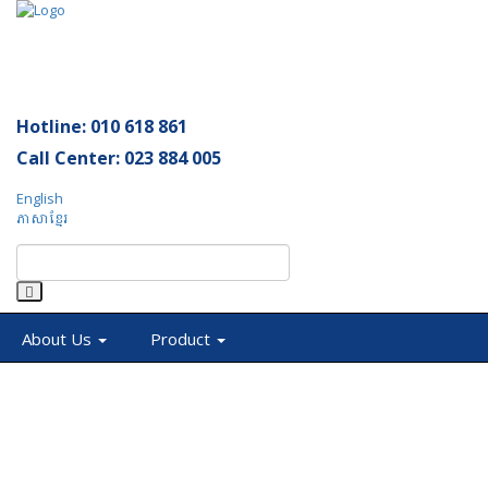
Tog
nav
Hotline: 010 618 861
Call Center: 023 884 005
English
ភាសាខ្មែរ
About Us
Product