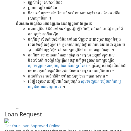
បុគ្គលិកផ្នែកសេវាអតិថិជន
ប្រអប់បណ្ដឹងអតិថិជន
និង អញ្ជើញមកកាន់ការិយាល័យទាំងអស់របស់គ្រឹះស្ថាន ដែលនៅជិត
លោកអ្នកបំផុត ។
ដំណើរការបណ្ដឹងអតិថិជនត្រូវបានអនុវត្តដូចខាងក្រោម៖
រាល់បណ្តឹងអតិថិជនទាំងអស់ត្រូវធ្វើឡើងមិនឱ្យលើសពី ៦០ថ្ងៃ បន្ទាប់ពី
បញ្ហាត្រូវបានកើតឡើង
បណ្តឹងផ្ទាល់មាត់របស់អតិថិជនទាំងអស់ត្រូវបានដោះស្រាយក្នុងអំឡុង
ពេល ២ថ្ងៃនៃថ្ងៃធ្វើការ ។ ក្នុងករណីបណ្តឹងផ្ទាល់មាត់មិនអាចដោះស្រាយ
បាន អតិថិជនត្រូវធ្វើការដាក់ពាក្យបណ្តឹងជាលាយលក្ខណ៍អក្សរ ។
បណ្តឹងជាលាយលក្ខណ៍អក្សរ ត្រូវបានដោះស្រាយក្នុងអំឡុងពេល
មិនលើសពី ៣០ថ្ងៃនៃថ្ងៃធ្វើការ បន្ទាប់ពីថ្ងៃទទួលបានពាក្យបណ្តឹង
សូមទាញយកពាក្យបណ្ដឹងតាមតំណភ្ជាប់នេះ
។ គ្រឹះស្ថាននឹងជូនដំណឹងជា
លាយលក្ខណ៍អក្សរអំពីលទ្ធផលនៃការដោះស្រាយបណ្ដឹងនោះ ។
រាល់ព័ត៌មានរបស់អតិថិជនទាំងអស់ត្រូវបានរក្សាការសម្ងាត់ ។
ដើម្បីទទួលបានរបៀបដាក់ពាក្យបណ្ដឹង
សូមទាញយករបៀបដាក់ពាក្យ
បណ្ដឹងតាមតំណភ្ជាប់នេះ
។
...
Loan Request
Get Your Loan Approved Online