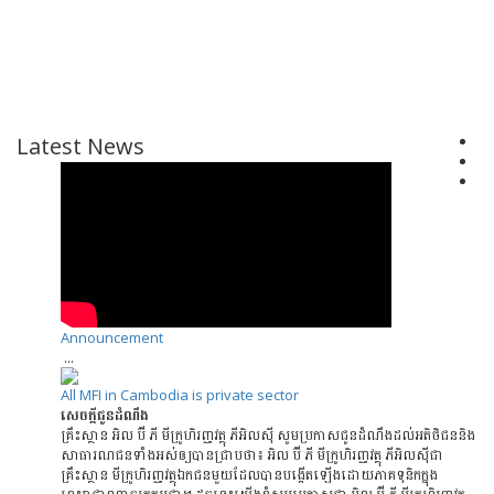
Latest News
Announcement
...
All MFI in Cambodia is private sector
សេចក្តីជូនដំណឹង
គ្រឹះស្ថាន អិល ប៊ី ភី មីក្រូហិរញ្ញវត្ថុ ភីអិលសុី សូមប្រកាសជូនដំណឹងដល់អតិថិជននិង
សាធារណជនទាំងអស់ឲ្យបានជ្រាបថា៖ អិល ប៊ី ភី មីក្រូហិរញ្ញវត្ថុ ភីអិលសុីជា
គ្រឹះស្ថាន មីក្រូហិរញ្ញវត្ថុឯកជនមួយដែលបានបង្កើតឡើងដោយភាគទុនិកក្នុង