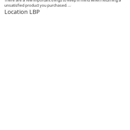
There are a few important things to keep in mind when returning a
unsatisfied product you purchased. ...
Location LBP