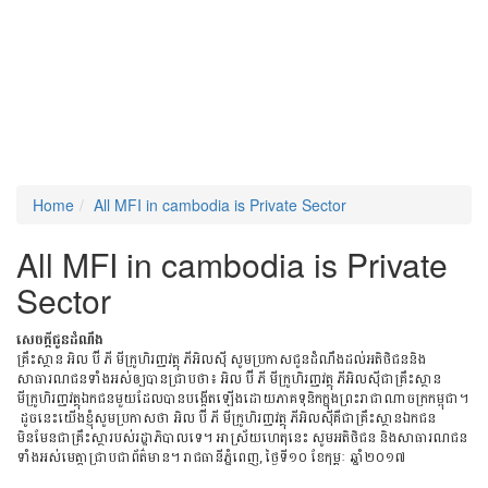
Home
All MFI in cambodia is Private Sector
All MFI in cambodia is Private
Sector
សេចក្តីជូនដំណឹង
គ្រឹះស្ថាន អិល ប៊ី ភី មីក្រូហិរញ្ញវត្ថុ ភីអិលសុី សូមប្រកាសជូនដំណឹងដល់អតិថិជននិង
សាធារណជនទាំងអស់ឲ្យបានជ្រាបថា៖ អិល ប៊ី ភី មីក្រូហិរញ្ញវត្ថុ ភីអិលសុីជាគ្រឹះស្ថាន
មីក្រូហិរញ្ញវត្ថុឯកជនមួយដែលបានបង្កើតឡើងដោយភាគទុនិកក្នុងព្រះរាជាណាចក្រកម្ពុជា។
ដូចនេះយើងខ្ញុំសូមប្រកាសថា អិល ប៊ី ភី មីក្រូហិរញ្ញវត្ថុ ភីអិលសុីគឺជាគ្រឹះស្ថានឯកជន
មិនមែនជាគ្រឹះស្ថារបស់រដ្ឋាភិបាលទេ។ អាស្រ័យហេតុនេះ សូមអតិថិជន និងសាធារណជន
ទាំងអស់មេត្តាជ្រាបជាព័ត៌មាន។ រាជធានីភ្នំពេញ,​ ថ្ងៃទី១០ ខែកុម្ភៈ ឆ្នាំ២០១៧