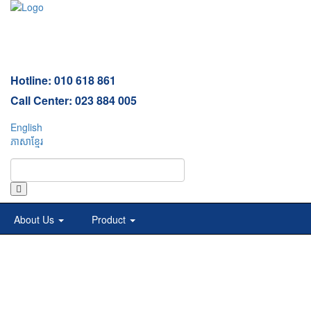
Tog
nav
Hotline: 010 618 861
Call Center: 023 884 005
English
ភាសាខ្មែរ
About Us
Product